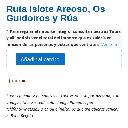
Ruta Islote Areoso, Os
Guidoiros y Rúa
*
Para regalar el importe íntegro, consulta nuestros Tours
y allí podrás ver el total del importe que os saldría en
función de las personas y extras que contratéis
,
Ver Tours
Añadir al carrito
Ruta
Islote
Areoso,
0,00
€
Os
Guidoiros
y
* Por ejemplo 2 personas y el Tour es de 35€ por persona, 70€
Rúa
a pagar. Una vez realizado el pago llámanos por
cantidad
teléfono/whatsapp o email e indícanos que día quieres canjear
el Bono Regalo.