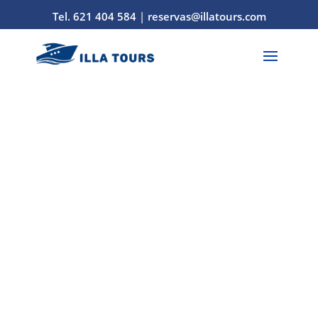
Tel. 621 404 584
|
reservas@illatours.com