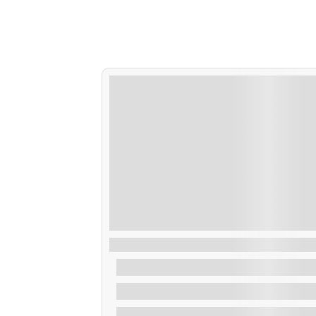
Ruta Vuelta Illa de Arousa
De
30,00
€
1.2 Horas