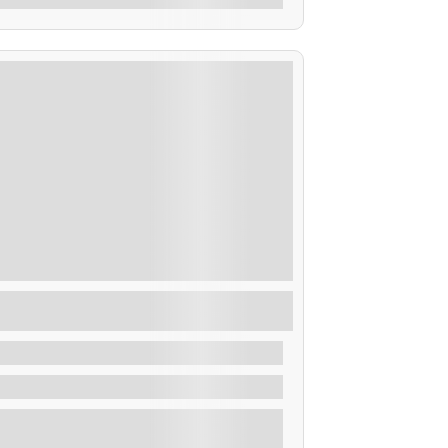
uta Traslatio Xacobea, peregrinos en
arco
De
32,00
€
1.30 Horas
Explorar