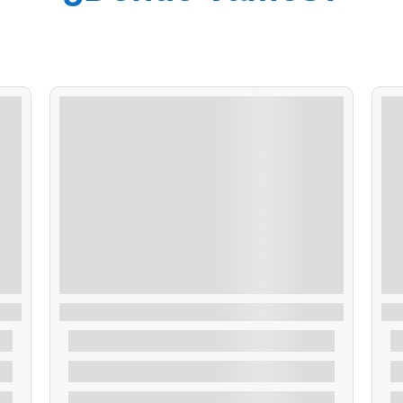
Ruta Artes de Pesca
R
De
35,00
€
2 Horas