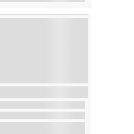
uta Despedida de Soltero/a en la Ría de
rousa
De
35,00
€
2 Horas
Explorar