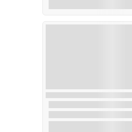
Explora
Ruta Pesca dentro de la Ría
De
45,00
€
2 Horas
Explora