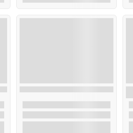
Ruta Islote Areoso, Os Guidoiros y Rúa
R
b
De
45,00
€
3 Horas
r
Explorar