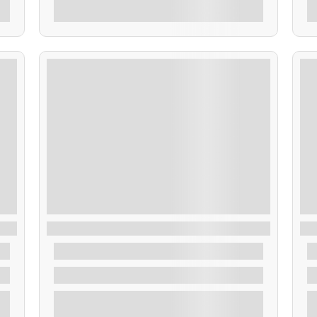
r
Explorar
Pesca en la Costa
R
De
60,00
€
4 Horas
r
Explorar