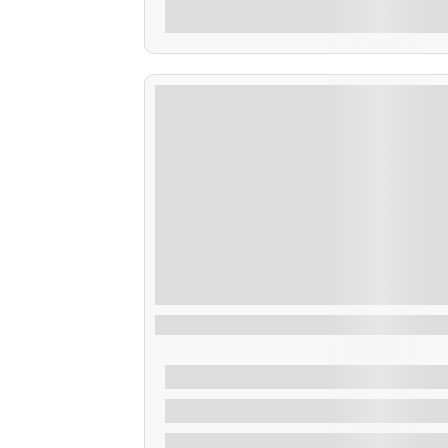
Explora
Taxi Acuático Areoso
De
30,00
€
2 Horas