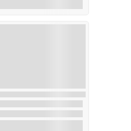
Explorar
uta Ornitológica (avistamiento de aves)
De
50,00
€
2 Horas
Explorar