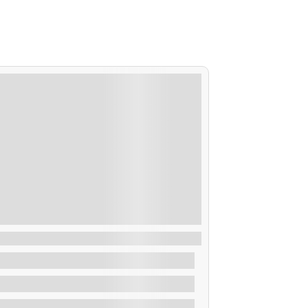
uta Menú Degustación
De
48,00
€
2 Horas