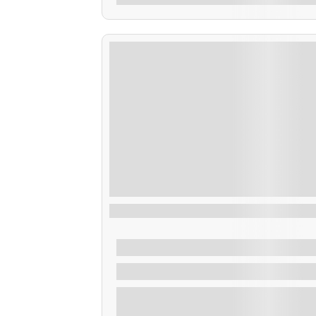
Ruta Puesta de Sol
De
35,00
€
2 Horas
Explora