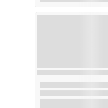
Taxi Cortegada
De
28,00
€
1 Hora
Explora