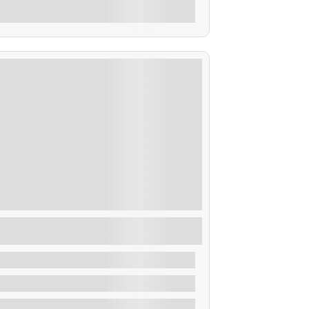
Explorar
axi Mar Puertos Principales y Fiestas de
a Ría de Arosa
De
35,00
€
2 Horas