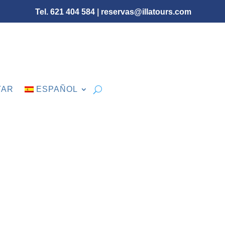
Tel. 621 404 584
|
reservas@illatours.com
TAR
ESPAÑOL