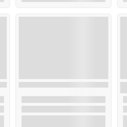
Alquiler Barco con Patrón
R
A
De
550,00
€
4 Horas
r
Explorar