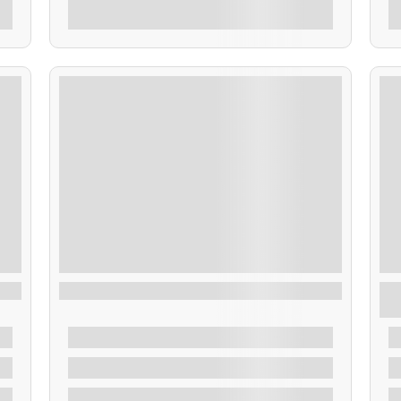
r
Explorar
Taxi Acuático Sálvora
T
l
De
40,00
€
2 Horas