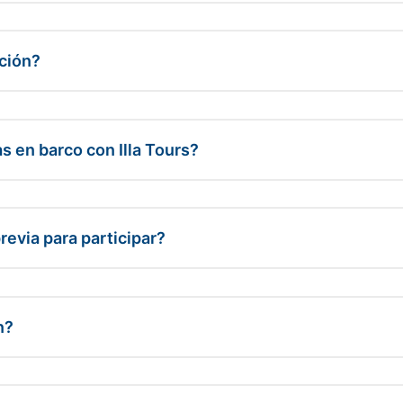
ción?
s en barco con Illa Tours?
revia para participar?
n?