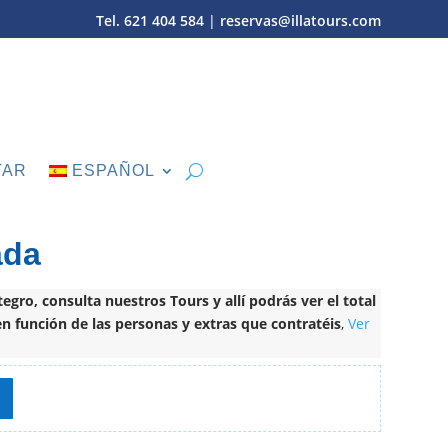
Tel. 621 404 584
|
reservas@illatours.com
TAR
ESPAÑOL
ada
tegro, consulta nuestros Tours y allí podrás ver el total
en función de las personas y extras que contratéis
,
Ver