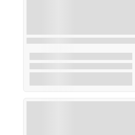
Taxi Acuático Areoso
30,00
€
De
2 Horas
Explorar