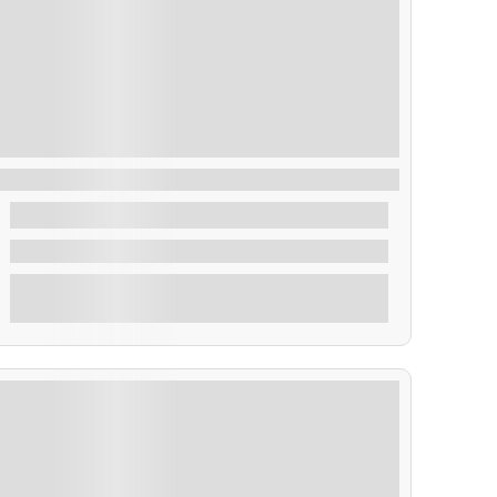
Ruta Menú Degustación
48,00
€
De
2 Horas
Explorar