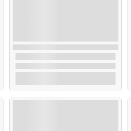
Ruta Artes de Pesca
35,00
€
De
2 Horas
Explorar