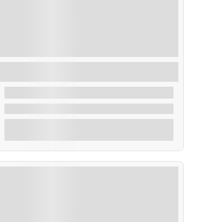
Taxi Mar Puertos Principales y Fiestas de la Ría
de Arosa
35,00
€
De
2 Horas
Explorar