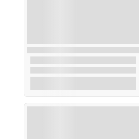
Ruta Vuelta Illa de Arousa
30,00
€
De
1.2 Horas
Explorar