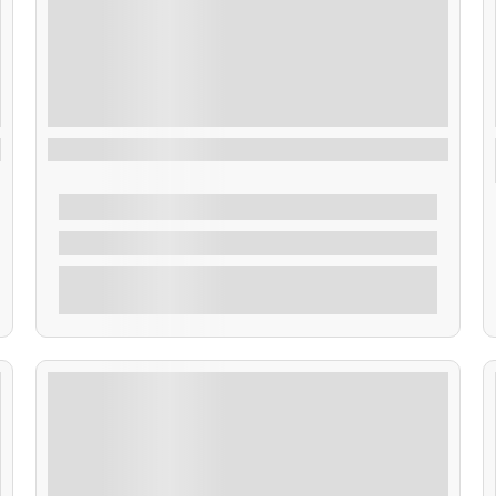
Taxi Acuático Sálvora
40,00
€
De
2 Horas
Explorar