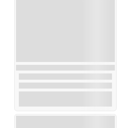
Ruta Islote Areoso, Os Guidoiros y Rúa
45,00
€
De
3 Horas
Explorar