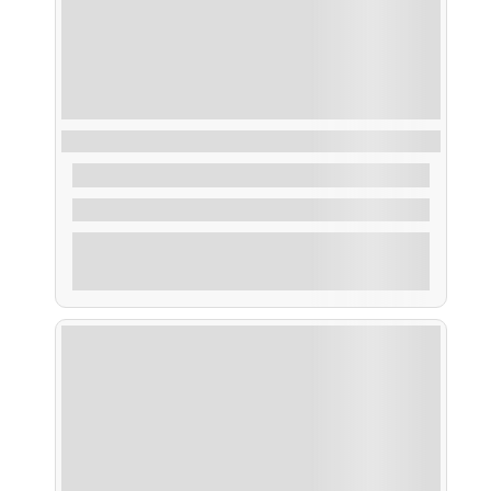
Ruta Artes de Pesca
35,00
€
De
2 Horas
Explorar