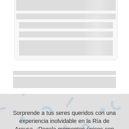
Ruta Buceo dentro de la Ría de Arousa
40,00
€
De
2 Horas
Explorar
Demostración
12
de
16
Cargar Más
Sorprende a tus seres queridos con una
experiencia inolvidable en la Ría de