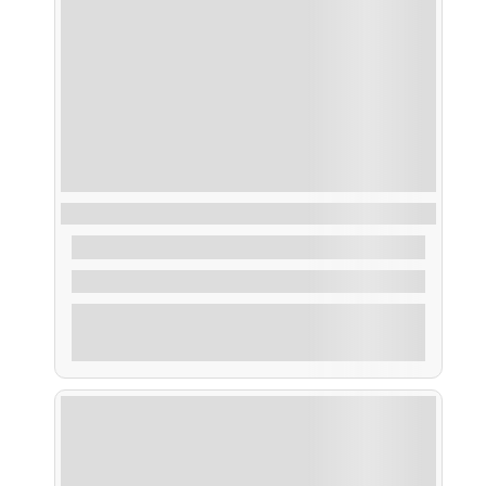
Ruta Traslatio Xacobea, peregrinos en barco
32,00
€
De
1.30 Horas
Explorar