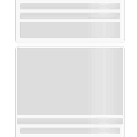
35,00
€
De
2 Horas
Explorar
Ruta Pesca dentro de la Ría
45,00
€
De