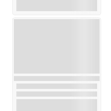
Explorar
Ruta Ornitológica (avistamiento de aves)
50,00
€
De
2 Horas
Explorar