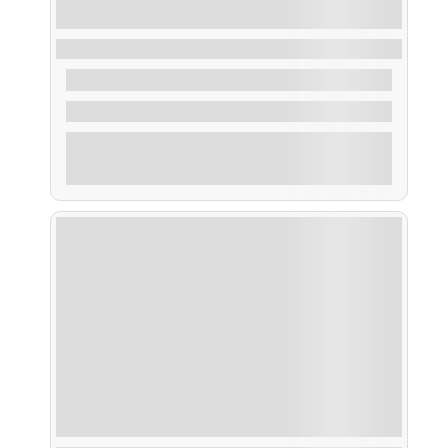
Taxi Acuático Areoso
30,00
€
De
2 Horas
Explorar