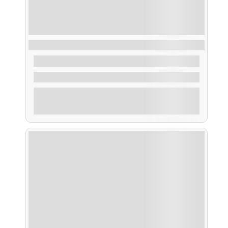
Ruta Menú Degustación
48,00
€
De
2 Horas
Explorar