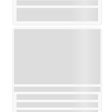
2 Horas
Explorar
Pesca en la Costa
60,00
€
De
4 Horas