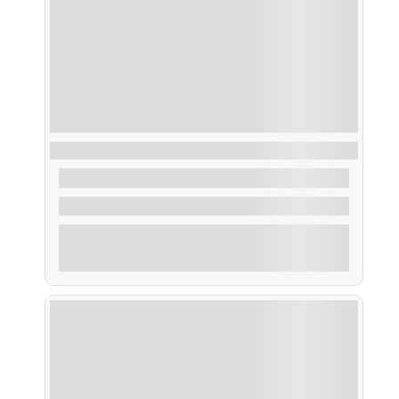
Ruta Vuelta Illa de Arousa
30,00
€
De
1.2 Horas
Explorar