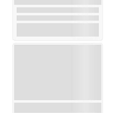
Taxi Acuático Sálvora
40,00
€
De
2 Horas
Explorar
Taxi Mar Puertos Principales y Fiestas de la
Ría de Arosa