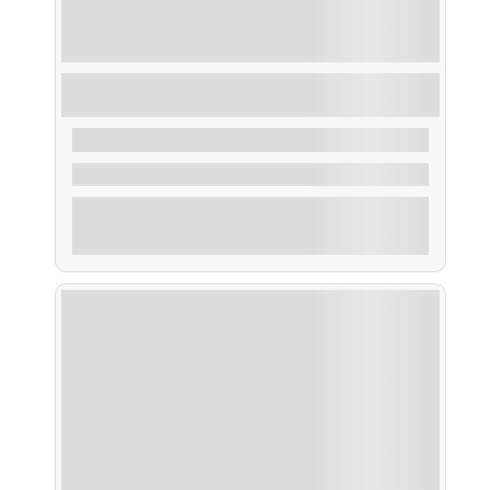
Ruta Despedida de Soltero/a en la Ría de
Arousa
35,00
€
De
2 Horas
Explorar