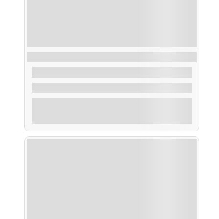
Alquiler Barco con Patrón
550,00
€
De
4 Horas
Explorar