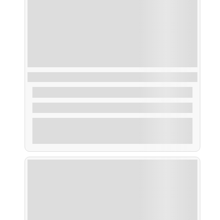
Ruta Puesta de Sol
35,00
€
De
2 Horas
Explorar