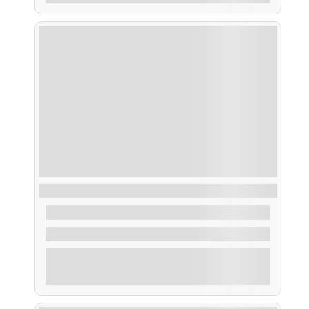
Taxi Cortegada
28,00
€
De
1 Hora
Explorar