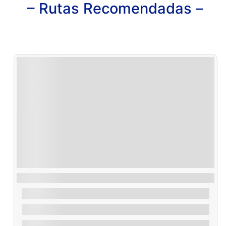
– Rutas Recomendadas –
Ruta Vuelta Illa de Arousa
30,00
€
De
1.2 Horas