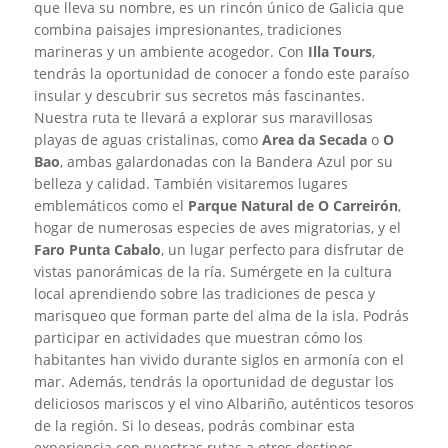
que lleva su nombre, es un rincón único de Galicia que
combina paisajes impresionantes, tradiciones
marineras y un ambiente acogedor. Con
Illa Tours
,
tendrás la oportunidad de conocer a fondo este paraíso
insular y descubrir sus secretos más fascinantes.
Nuestra ruta te llevará a explorar sus maravillosas
playas de aguas cristalinas, como
Area da Secada
o
O
Bao
, ambas galardonadas con la Bandera Azul por su
belleza y calidad. También visitaremos lugares
emblemáticos como el
Parque Natural de O Carreirón
,
hogar de numerosas especies de aves migratorias, y el
Faro Punta Cabalo
, un lugar perfecto para disfrutar de
vistas panorámicas de la ría. Sumérgete en la cultura
local aprendiendo sobre las tradiciones de pesca y
marisqueo que forman parte del alma de la isla. Podrás
participar en actividades que muestran cómo los
habitantes han vivido durante siglos en armonía con el
mar. Además, tendrás la oportunidad de degustar los
deliciosos mariscos y el vino Albariño, auténticos tesoros
de la región. Si lo deseas, podrás combinar esta
experiencia con nuestras rutas a otros destinos