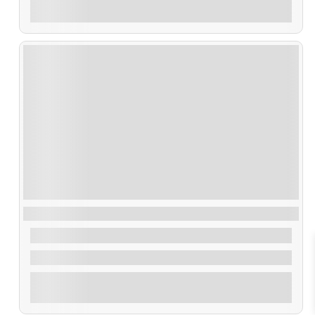
Explorar
Ruta Artes de Pesca
35,00
€
De
2 Horas
Explorar