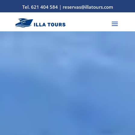
Tel. 621 404 584
|
reservas@illatours.com